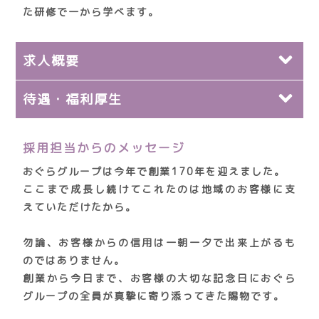
た研修で一から学べます。
求人概要
待遇・福利厚生
部門
和の美おぐら
雇用形態
採用担当からのメッセージ
職種
正社員
おぐらグループは今年で創業170年を迎えました。
ここまで成長し続けてこれたのは地域のお客様に支
きものコーディネーター│正社員
えていただけたから。
給与
勤務地
月給： 250,000円~
勿論、お客様からの信用は一朝一夕で出来上がるも
賃金は経歴・職務経験、技能及び業務実績などによ
下妻 求人
のではありません。
り変動します。
創業から今日まで、お客様の大切な記念日におぐら
勤務時間・曜日
グループの全員が真摯に寄り添ってきた賜物です。
福利厚生
店舗の営業時間に準ずる