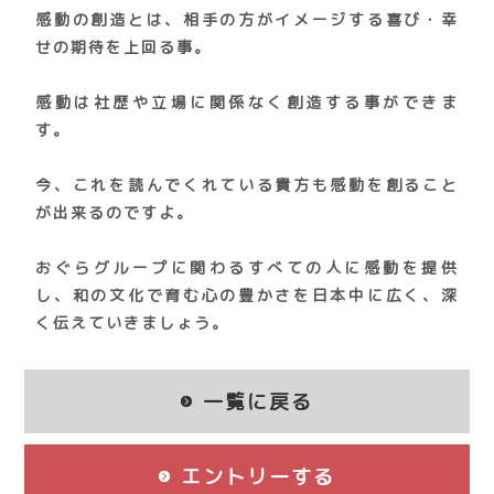
各種社会保険完備
感動の創造とは、相手の方がイメージする喜び・幸
ローテーション制（ 実働 8時間 ）
通勤手当(月25,000円まで)
せの期待を上回る事。
休日：月8～9日（ 完全週休2日 / シフト制 ）
住宅手当(月2万円、最大50%支給)
時間外手当
感動は社歴や立場に関係なく創造する事ができま
交通アクセス
職務手当
す。
茨城県下妻市堀篭 972-1
役職手当
TEL : 0296-30-6171
昇給 年1～2回(6月・12月)
今、これを読んでくれている貴方も感動を創ること
賞与 年2回(社内規定による)
が出来るのですよ。
イオンモール下妻店内 2F
研修旅行(過去実績：京都、金沢、香港)
制服貸与
おぐらグループに関わるすべての人に感動を提供
社員住宅あり
し、和の文化で育む心の豊かさを日本中に広く、深
夏・冬長期休暇(各3日)
く伝えていきましょう。
有給休暇(10日以上)
慶弔休暇
一覧に戻る
産前・産後休暇
育児休暇
出産祝い金
エントリーする
定年70歳（75歳まで再雇用可能）