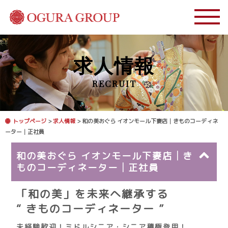
求人情報
RECRUIT
トップページ
>
求人情報
> 和の美おぐら イオンモール下妻店│きものコーディネ
ーター│正社員
和の美おぐら イオンモール下妻店│き
ものコーディネーター│正社員
「和の美」を未来へ継承する
“ きものコーディネーター ”
未経験歓迎！ミドルシニア・シニア積極登用！