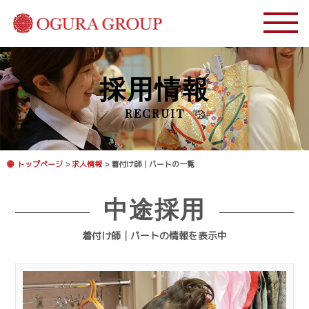
採用情報
RECRUIT
トップページ
>
求人情報
> 着付け師│パートの一覧
中途採用
着付け師│パートの情報を表示中